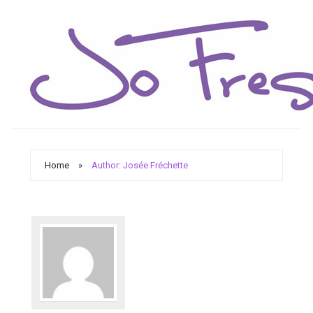
Home
»
Author: Josée Fréchette